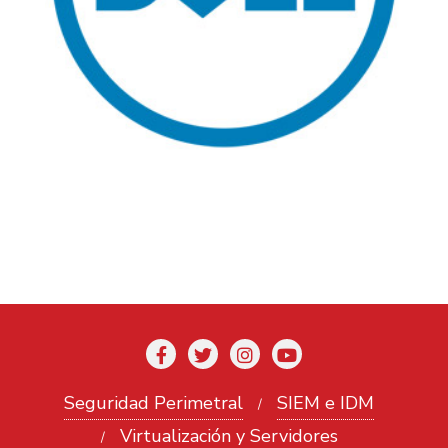
Seguridad Perimetral
SIEM e IDM
Virtualización y Servidores