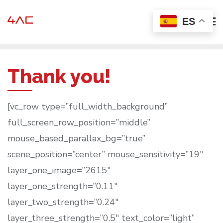
Ir
ES
al
contenido
Thank you!
[vc_row type=”full_width_background”
full_screen_row_position=”middle”
mouse_based_parallax_bg=”true”
scene_position=”center” mouse_sensitivity=”19″
layer_one_image=”2615″
layer_one_strength=”0.11″
layer_two_strength=”0.24″
layer_three_strength=”0.5″ text_color=”light”